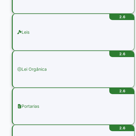
2.6
Leis
2.6
Lei Orgânica
2.6
Portarias
2.6